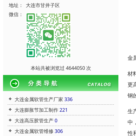
地址：
大连市甘井子区
微信：
金
本站共被浏览过 4644050 次
材
更
钢
大连金属软管生产厂家
336
大连膨胀节加工制作
221
生
大连高压胶管生产
0
中
大连金属软管维修
306
性