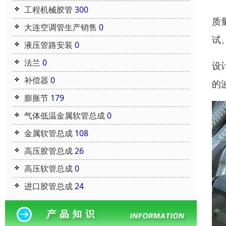
工程机械胶管
300
质
大连空调管生产销售
0
试
液压管路安装
0
法兰
0
设
补偿器
0
的
膨胀节
179
气体低温金属软管总成
0
金属软管总成
108
高压胶管总成
26
高压软管总成
0
进口胶管总成
24