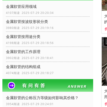
金属软管应用领域
4107阅读 2025-07-29 20:20:34
金属软管按波纹形状分类
3980阅读 2025-07-29 20:19:16
金属软管按用途分类
4198阅读 2025-07-29 20:18:56
金属软管的工作原理
3902阅读 2025-07-29 20:18:41
金属软管的结构组成
4074阅读 2025-07-29 20:18:27
金属软管的公称压力等级如何影响其价格？
3954阅读 2025-07-29 20:24:01