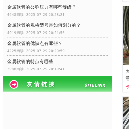
金属软管的公称压力有哪些等级？
4648阅读 2025-07-29 20:23:21
金属软管的规格型号是如何划分的？
4919阅读 2025-07-29 20:21:56
金属软管的优缺点有哪些？
4225阅读 2025-07-29 20:20:59
金属软管的特点有哪些
3988阅读 2025-07-29 20:19:41