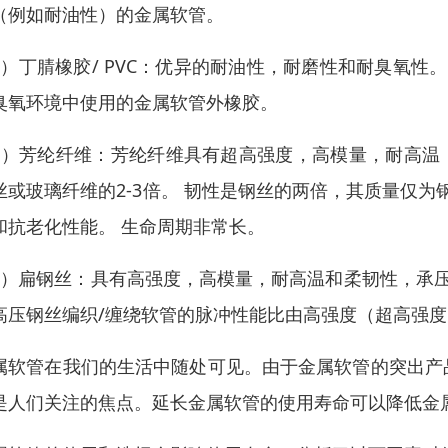
（例如耐油性）的金属软管。
5）丁腈橡胶/ PVC：优异的耐油性，耐磨性和耐臭氧性
臭氧环境中使用的金属软管外橡胶。
6）芳纶纤维：芳纶纤维具有超高强度，高模量，耐高温
丝或玻璃纤维的2-3倍。 韧性是钢丝的两倍，其质量仅为钢
和抗老化性能。 生命周期非常长。
7）扁钢丝：具有高强度，高模量，耐高温和柔韧性，承压
高压钢丝编织/缠绕软管的脉冲性能比由高强度（超高强
属软管在我们的生活中随处可见。由于金属软管的突出产
是人们关注的焦点。延长金属软管的使用寿命可以降低金