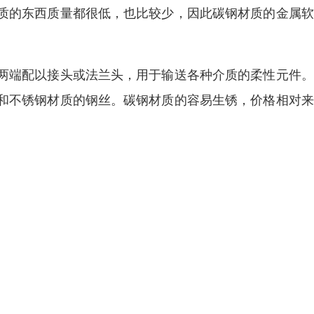
质的东西质量都很低，也比较少，因此碳钢材质的金属软
两端配以接头或法兰头，用于输送各种介质的柔性元件。
和不锈钢材质的钢丝。碳钢材质的容易生锈，价格相对来