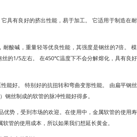
。 它具有良好的挤出性能，易于加工。 它适用于制造在
，耐酸碱，重量轻等优良性能，其强度是钢丝的7倍。 
丝的1/5左右。 在450℃温度下不会分解熔化，具有良
性能好。 特别好的抗扭转和弯曲变形性能。 由扁平钢
度）钢丝制成的软管的脉冲性能好得多。
品优势，受到市场的欢迎。在使用中，金属软管的使用寿
属软管的使用成本，所以如果我们想延长黄金。