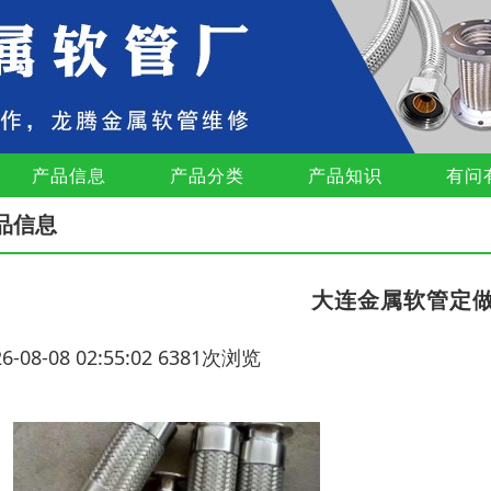
产品信息
产品分类
产品知识
有问
品信息
大连金属软管定
26-08-08 02:55:02 6381次浏览