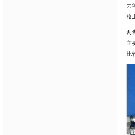
力
格
两
主
比