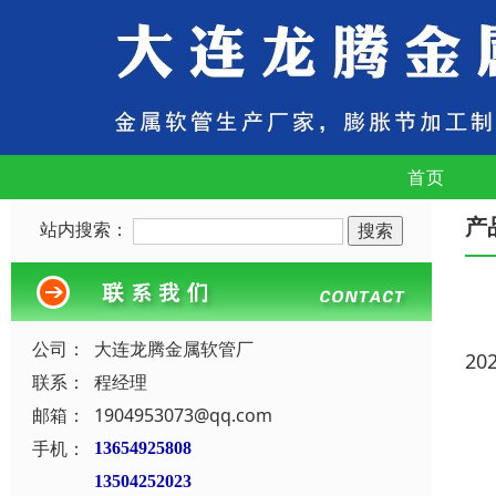
首页
产
站内搜索：
公司：
大连龙腾金属软管厂
20
联系：
程经理
邮箱：
1904953073@qq.com
手机：
13654925808
13504252023