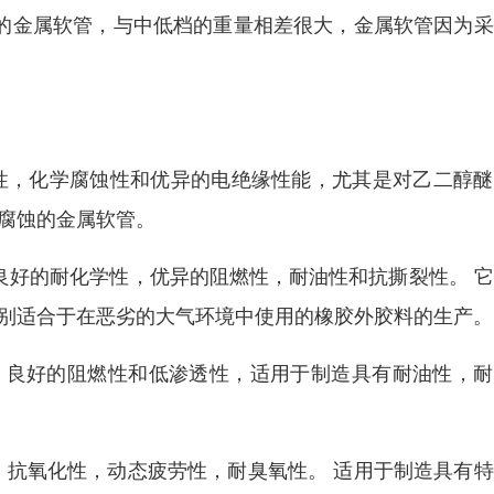
数的金属软管，与中低档的重量相差很大，金属软管因为
耐候性，化学腐蚀性和优异的电绝缘性能，尤其是对乙二醇
腐蚀的金属软管。
良好的耐化学性，优异的阻燃性，耐油性和抗撕裂性。 
特别适合于在恶劣的大气环境中使用的橡胶外胶料的生产。
。 良好的阻燃性和低渗透性，适用于制造具有耐油性，
，抗氧化性，动态疲劳性，耐臭氧性。 适用于制造具有