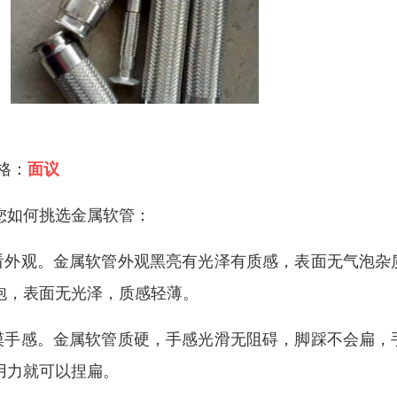
 格：
面议
您如何挑选金属软管：
.看外观。金属软管外观黑亮有光泽有质感，表面无气泡
泡，表面无光泽，质感轻薄。
.摸手感。金属软管质硬，手感光滑无阻碍，脚踩不会扁
用力就可以捏扁。