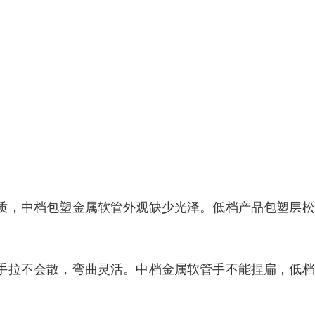
杂质，中档包塑金属软管外观缺少光泽。低档产品包塑层
，手拉不会散，弯曲灵活。中档金属软管手不能捏扁，低