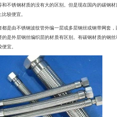
等和不锈钢材质的没有大的区别。但是现在国内的碳钢材
上比较便宜。
者都是由不锈钢波纹管外编一层或多层钢丝或钢带网套，
要的是外层钢丝编织层的材质有区别。有碳钢材质的钢丝
较便宜。