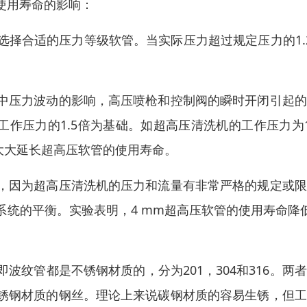
使用寿命的影响：
择合适的压力等级软管。当实际压力超过规定压力的1.
中压力波动的影响，高压喷枪和控制阀的瞬时开闭引起的
作压力的1.5倍为基础。如超高压清洗机的工作压力为1
以大大延长超高压软管的使用寿命。
，因为超高压清洗机的压力和流量有非常严格的规定或限
统的平衡。实验表明，4 mm超高压软管的使用寿命降
纹管都是不锈钢材质的，分为201，304和316。两
锈钢材质的钢丝。理论上来说碳钢材质的容易生锈，但工