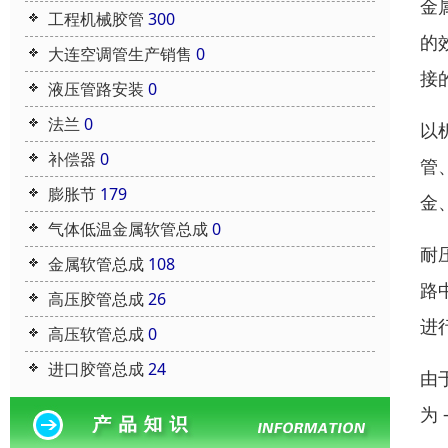
金
工程机械胶管
300
的
大连空调管生产销售
0
接
液压管路安装
0
法兰
0
以
补偿器
0
管
膨胀节
179
金
气体低温金属软管总成
0
耐
金属软管总成
108
路
高压胶管总成
26
进
高压软管总成
0
进口胶管总成
24
由
为