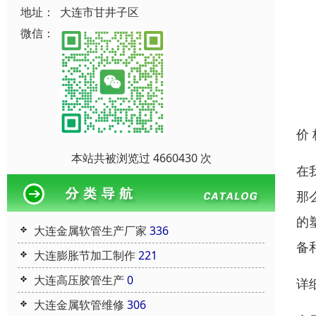
地址：
大连市甘井子区
微信：
价
本站共被浏览过 4660430 次
在
那
的
大连金属软管生产厂家
336
备
大连膨胀节加工制作
221
大连高压胶管生产
0
详
大连金属软管维修
306