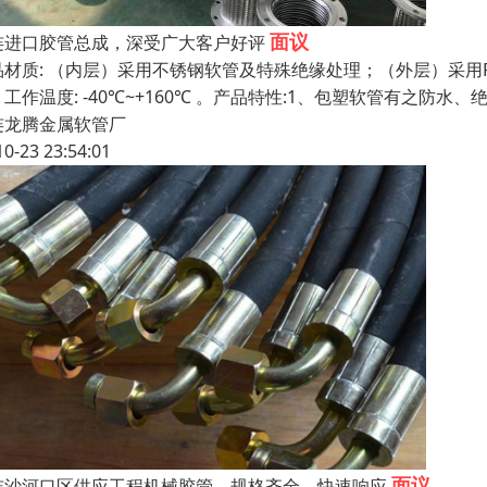
面议
连进口胶管总成，深受广大客户好评
品材质: （内层）采用不锈钢软管及特殊绝缘处理；（外层）采用P
工作温度: -40℃~+160℃ 。产品特性:1、包塑软管有之防
连龙腾金属软管厂
10-23 23:54:01
面议
连沙河口区供应工程机械胶管，规格齐全，快速响应