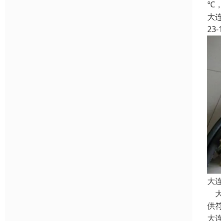
℃
大
23-
大
大
供
大