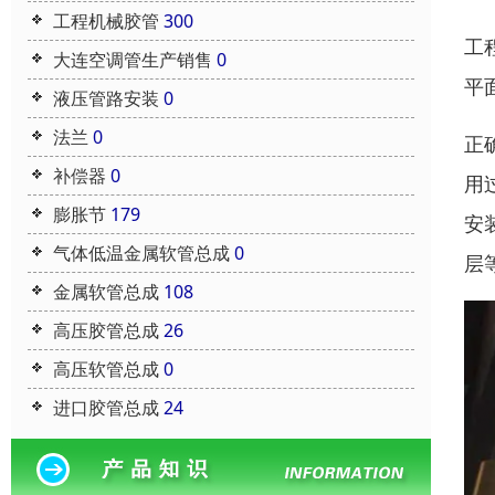
工程机械胶管
300
工
大连空调管生产销售
0
平
液压管路安装
0
法兰
0
正
补偿器
0
用
膨胀节
179
安
气体低温金属软管总成
0
层
金属软管总成
108
高压胶管总成
26
高压软管总成
0
进口胶管总成
24