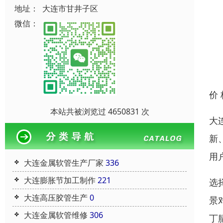
地址：
大连市甘井子区
微信：
价
本站共被浏览过 4650831 次
大
新
用
大连金属软管生产厂家
336
大连膨胀节加工制作
221
选
大连高压胶管生产
0
景
大连金属软管维修
306
丁