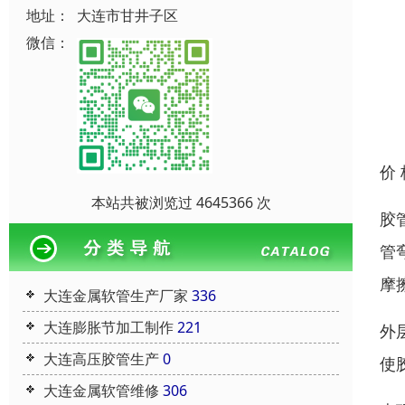
地址：
大连市甘井子区
微信：
价
本站共被浏览过 4645366 次
胶
管
摩
大连金属软管生产厂家
336
大连膨胀节加工制作
221
外
大连高压胶管生产
0
使
大连金属软管维修
306