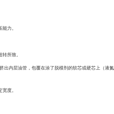
压能力。
扭转所致。
机挤出内层油管，包覆在涂了脱模剂的软芯或硬芯上（液
定宽度。