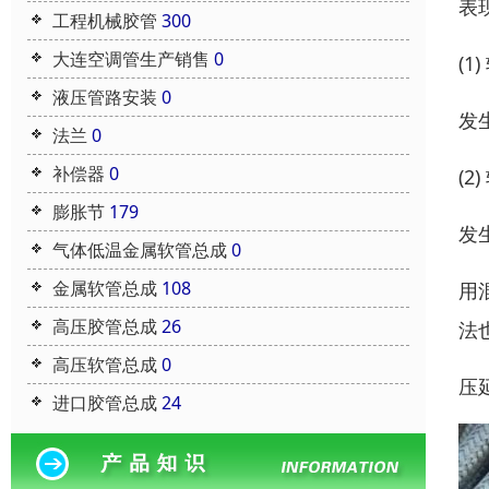
表
工程机械胶管
300
大连空调管生产销售
0
(
液压管路安装
0
发
法兰
0
补偿器
0
(
膨胀节
179
发
气体低温金属软管总成
0
金属软管总成
108
用
高压胶管总成
26
法
高压软管总成
0
压
进口胶管总成
24