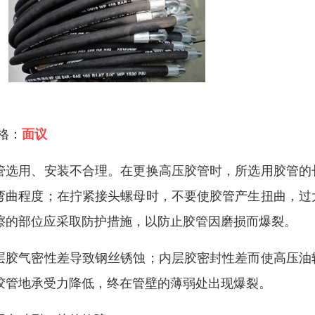
 格：
面议
管选用、安装不合理。在更换高压胶管时，所选用胶管的
弯曲程度；在拧紧接头螺母时，不要使胶管产生扭曲，过
擦的部位应采取防护措施，以防止胶管因磨损而爆裂。
层胶气密性差导致钢丝锈蚀；内层胶密封性差而使高压油
胶管地承受力降低，终在管壁的薄弱处出现爆裂。